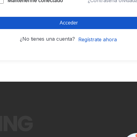
Mantenerme conectado
¿Contraseña olvidad
Acceder
¿No tienes una cuenta?
Regístrate ahora
ING