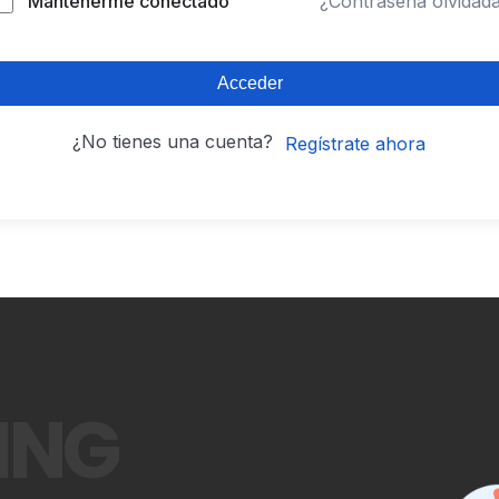
Mantenerme conectado
¿Contraseña olvidad
Acceder
¿No tienes una cuenta?
Regístrate ahora
ING