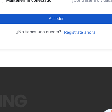
Mantenerme conectado
¿Contraseña olvidad
Acceder
¿No tienes una cuenta?
Regístrate ahora
ING